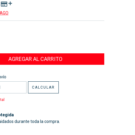
PAGO
CP:
CAMBIAR CP
nvío
CALCULAR
tal
tegida
uidados durante toda la compra.