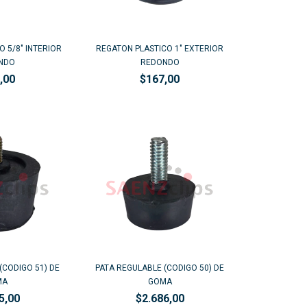
 5/8" INTERIOR
REGATON PLASTICO 1" EXTERIOR
NDO
REDONDO
,00
$167,00
(CODIGO 51) DE
PATA REGULABLE (CODIGO 50) DE
MA
GOMA
5,00
$2.686,00