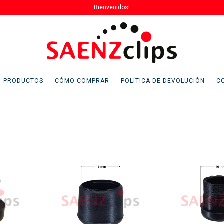
Bienvenidos!
PRODUCTOS
CÓMO COMPRAR
POLÍTICA DE DEVOLUCIÓN
C