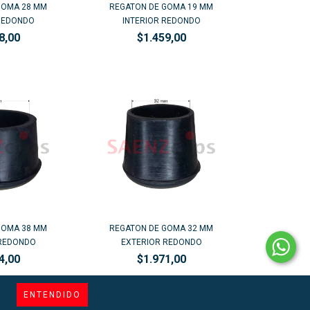
GOMA 28 MM
REGATON DE GOMA 19 MM
 REDONDO
INTERIOR REDONDO
8,00
$1.459,00
GOMA 38 MM
REGATON DE GOMA 32 MM
 REDONDO
EXTERIOR REDONDO
4,00
$1.971,00
ENTENDIDO