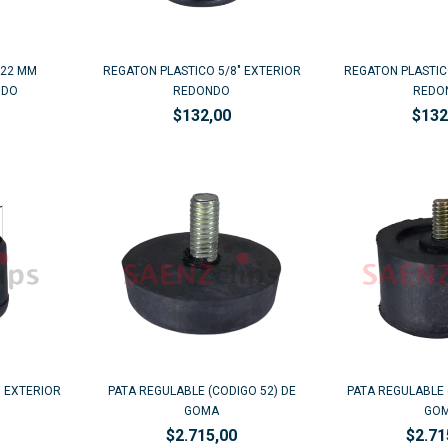
 22 MM
REGATON PLASTICO 5/8" EXTERIOR
REGATON PLASTICO
NDO
REDONDO
REDO
$132,00
$132
" EXTERIOR
PATA REGULABLE (CODIGO 52) DE
PATA REGULABLE 
GOMA
GO
$2.715,00
$2.71