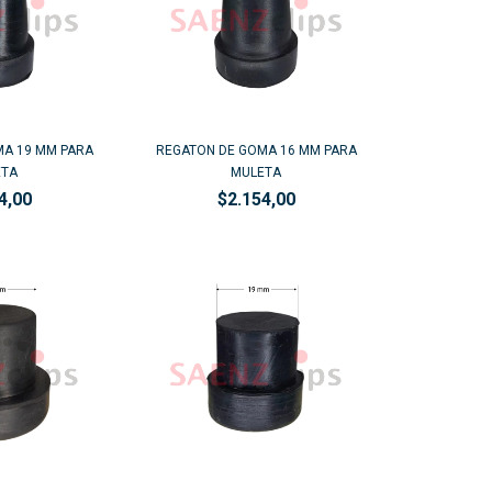
MA 19 MM PARA
REGATON DE GOMA 16 MM PARA
ETA
MULETA
4,00
$2.154,00