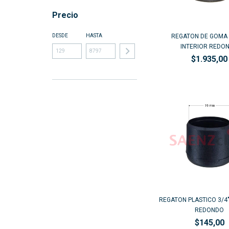
Precio
REGATON DE GOMA
DESDE
HASTA
INTERIOR REDO
$1.935,00
REGATON PLASTICO 3/4
REDONDO
$145,00