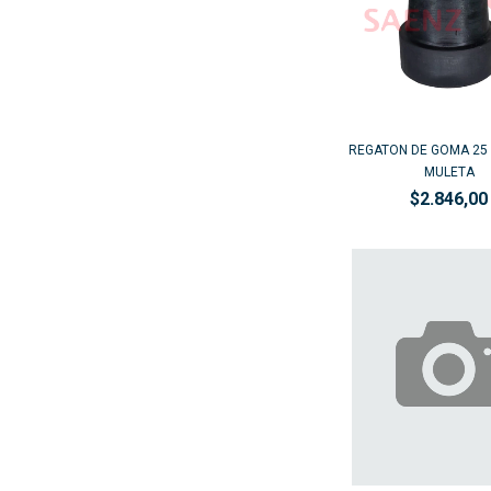
REGATON DE GOMA 25
MULETA
$2.846,00